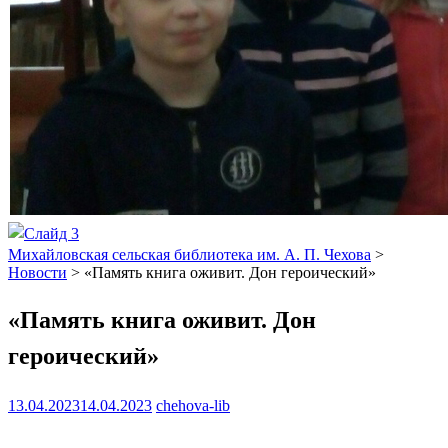
Михайловская сельская библиотека им. А. П. Чехова
>
Новости
>
«Память книга оживит. Дон героический»
«Память книга оживит. Дон
героический»
13.04.2023
14.04.2023
chehova-lib