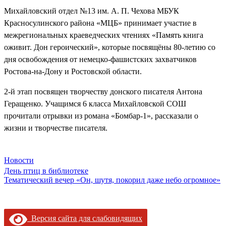
Михайловский отдел №13 им. А. П. Чехова МБУК
Красносулинского района «МЦБ» принимает участие в
межрегиональных краеведческих чтениях «Память книга
оживит. Дон героический», которые посвящёны 80-летию со
дня освобождения от немецко-фашистских захватчиков
Ростова-на-Дону и Ростовской области.
2-й этап посвящен творчеству донского писателя Антона
Геращенко. Учащимся 6 класса Михайловской СОШ
прочитали отрывки из романа «Бомбар-1», рассказали о
жизни и творчестве писателя.
Новости
Навигация
День птиц в библиотеке
Тематический вечер «Он, шутя, покорил даже небо огромное»
по
записям
Версия сайта для слабовидящих