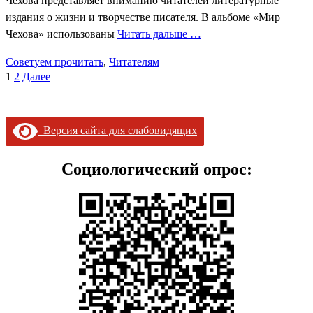
Чехова представляет вниманию читателей литературные
издания о жизни и творчестве писателя. В альбоме «Мир
Чехова» использованы
Читать дальше …
Советуем прочитать
,
Читателям
Пагинация
1
2
Далее
записей
Версия сайта для слабовидящих
Социологический опрос: