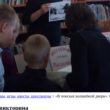
ны, игры, квесты, кроссворды
>
«В поисках волшебной двери».
-викторина