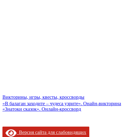
Викторины, игры, квесты, кроссворды
Навигация
«В балаган заходите – чудеса узрите». Онайн-викторина
«Знатоки сказок». Онлайн-кроссворд
по
записям
Версия сайта для слабовидящих