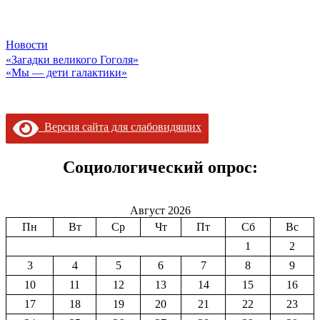
Новости
Навигация
«Загадки великого Гоголя»
«Мы — дети галактики»
по
записям
Версия сайта для слабовидящих
Социологический опрос:
Август 2026
Пн
Вт
Ср
Чт
Пт
Сб
Вс
1
2
3
4
5
6
7
8
9
10
11
12
13
14
15
16
17
18
19
20
21
22
23