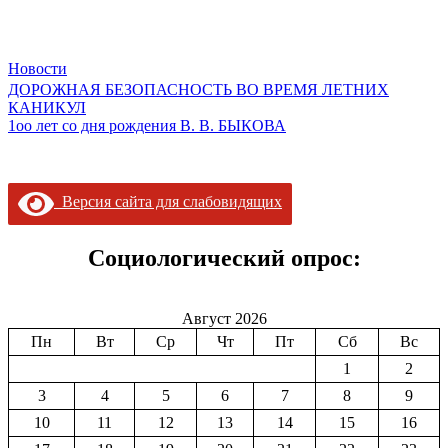
Новости
Навигация
ДОРОЖНАЯ БЕЗОПАСНОСТЬ ВО ВРЕМЯ ЛЕТНИХ
КАНИКУЛ
по
1оо лет со дня рождения В. В. БЫКОВА
записям
Версия сайта для слабовидящих
Социологический опрос:
Август 2026
Пн
Вт
Ср
Чт
Пт
Сб
Вс
1
2
3
4
5
6
7
8
9
10
11
12
13
14
15
16