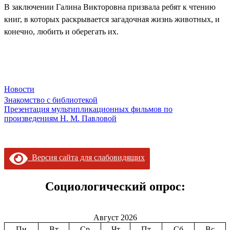
В заключении Галина Викторовна призвала ребят к чтению
книг, в которых раскрывается загадочная жизнь животных, и
конечно, любить и оберегать их.
Новости
Навигация
Знакомство с библиотекой
Презентация мультипликационных фильмов по
по
произведениям Н. М. Павловой
записям
Версия сайта для слабовидящих
Социологический опрос:
Август 2026
Пн
Вт
Ср
Чт
Пт
Сб
Вс