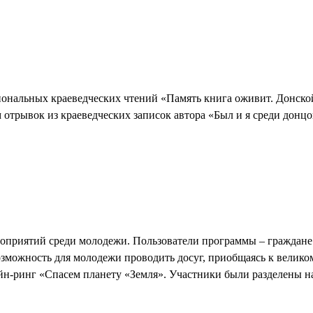
ональных краеведческих чтений «Память книга оживит. Донско
отрывок из краеведческих записок автора «Был и я среди донц
приятий среди молодежи. Пользователи программы – граждане Р
зможность для молодежи проводить досуг, приобщаясь к велико
н-ринг «Спасем планету «Земля». Участники были разделены н