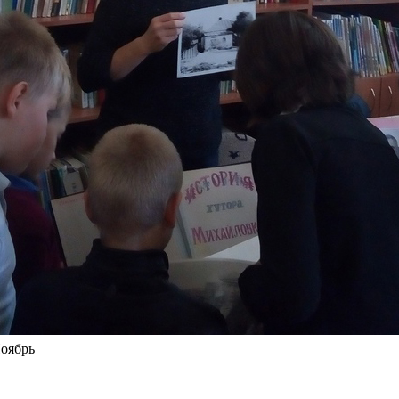
оябрь